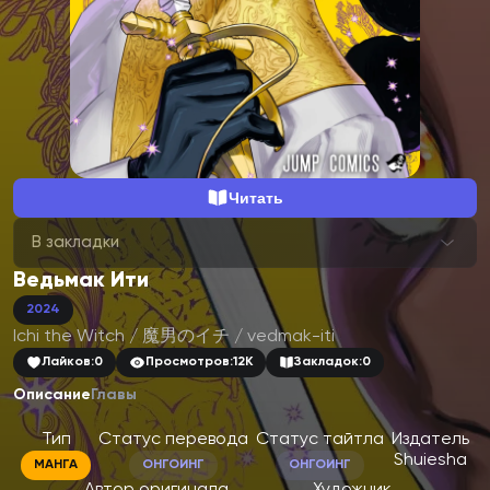
Читать
В закладки
Ведьмак Ити
2024
Ichi the Witch / 魔男のイチ / vedmak-iti
Лайков:
0
Просмотров:
12K
Закладок:
0
Описание
Главы
Тип
Статус перевода
Статус тайтла
Издатель
Shuiesha
МАНГА
ОНГОИНГ
ОНГОИНГ