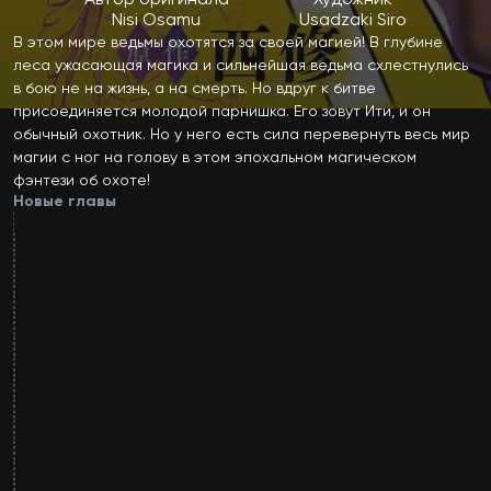
Автор оригинала
Художник
Nisi Osamu
Usadzaki Siro
В этом мире ведьмы охотятся за своей магией! В глубине 
леса ужасающая магика и сильнейшая ведьма схлестнулись 
в бою не на жизнь, а на смерть. Но вдруг к битве 
присоединяется молодой парнишка. Его зовут Ити, и он 
обычный охотник. Но у него есть сила перевернуть весь мир 
магии с ног на голову в этом эпохальном магическом 
фэнтези об охоте!
Новые главы
80
глава
79
глава
78
глава
77
глава
76
глава
75
глава
74
глава
73
глава
72
глава
71
глава
70
глава
69
глава
68
глава