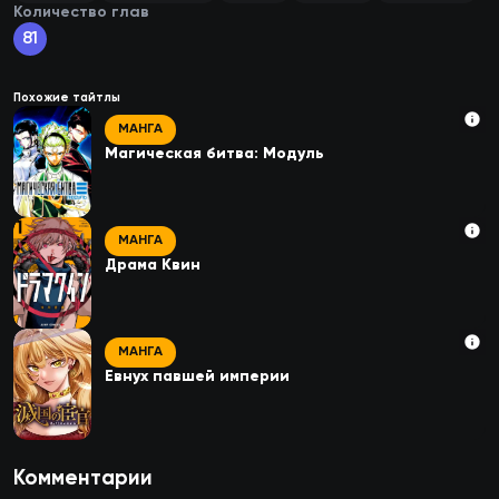
Количество глав
81
Похожие тайтлы
МАНГА
Магическая битва: Модуль
МАНГА
Драма Квин
МАНГА
Евнух павшей империи
Комментарии