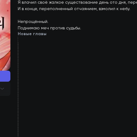
Я влачил своё жалкое существование день ото дня, пер
И в конце, переполненный отчаянием, взмолил к небу.

Непрощённый.

Поднимаю меч против судьбы.
Новые главы
133
глава
132
глава
131
глава
130
глава
129
глава
128
глава
127
глава
126
глава
125
глава
124
глава
123
глава
122
глава
121
глава
120
глава
119
глава
118
глава
117
глава