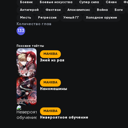
Боевик
Боевые искусства
Супер сила
Сёнэн
Фа
Антигерой
Фэнтези
Апокалипсис
Война
Боги
Месть
Регрессия
Умный ГГ
Холодное оружие
Количество глав
133
Похожие тайтлы
МАНХВА
Змей из рая
МАНХВА
Наномашины
МАНХВА
Невероятное обучение