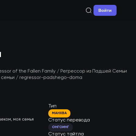
Войти
а
ressor of the Fallen Family / Регрессор из Падшей Семьи
емьи / regressor-padshego-doma
Тип
МАНХВА
еком, моя семья 
Статус перевода
ОНГОИНГ
Статус тайтла