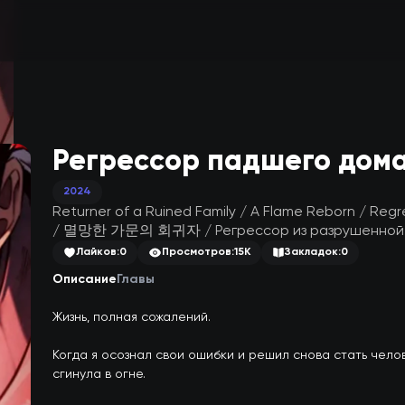
Регрессор падшего дом
2024
Returner of a Ruined Family / A Flame Reborn / Reg
/ 멸망한 가문의 회귀자 / Регрессор из разрушенной с
Лайков:
0
Просмотров:
15K
Закладок:
0
Описание
Главы
Жизнь, полная сожалений.

Когда я осознал свои ошибки и решил снова стать челов
сгинула в огне.
