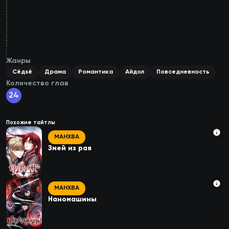
5
глава
4
глава
3
глава
2
глава
1
глава
Жанры
Сёдзё
Драма
Романтика
Айдол
Повседневность
Количество глав
24
Похожие тайтлы
МАНХВА
Змей из рая
МАНХВА
Наномашины