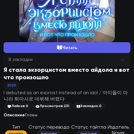
Читать
В закладки
Я стала экзорцистом вместо айдола и вот
что произошло
2025
I debuted as an exorcist instead of an idol / 아이돌이 아
니라 퇴마사로 데뷔해 버렸다
Лайков:
0
Просмотров:
231
Закладок:
0
Описание
Главы
Тип
Статус перевода
Статус тайтла
Издатель
Naver