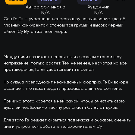
МАНХВА
ОНГОИНГ
ОНГОИНГ
Автор оригинала
Художник
N/A
N/A
Сон Гэ Ен — участница женского шоу на выживание, где её 
главным конкурентом становится грубый и высокомерный 
айдол Су Ву, он же член жюри.

Между ними возникает неприязнь, и с каждым этапом шоу 
напряжение  только растёт. Тем не менее, несмотря на все 
противоречия, Гэ Ен удаётся выйти в финал.

Но судьба преподносит неожиданный сюрприз, Гэ Ен вскоре 
осознаёт, что может видеть призраков, а дни ее сочтены.

Причина этого кроется в ней самой: чтобы очистить свою 
душу, ей необходимо тысячу раз спасти Су Ву от духов.

Для этого Гэ решает скрыться под мужским образом, сменить 
имя и устроиться работать телохранителем Су. 
