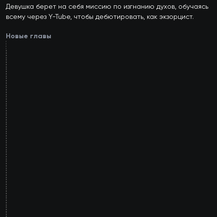
Девушка берет на себя миссию по изгнанию духов, обучаясь 
всему через Y-Tube, чтобы дебютировать, как экзорцист.

Новые главы
24
глава
23
глава
22
глава
21
глава
20
глава
19
глава
18
глава
17
глава
16
глава
15
глава
14
глава
13
глава
12
глава
11
глава
10
глава
9
глава
8
глава
7
глава
6
глава