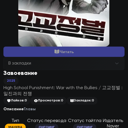
Читать
В закладки
Завоевание
2025
High School Punishment: War with the Bullies / 고교정벌 :
일진과의 전쟁
Лайков:
0
Просмотров:
0
Закладок:
0
Описание
Главы
Тип
Статус перевода
Статус тайтла
Издатель
Naver
МАНХВА
ОНГОИНГ
ОНГОИНГ