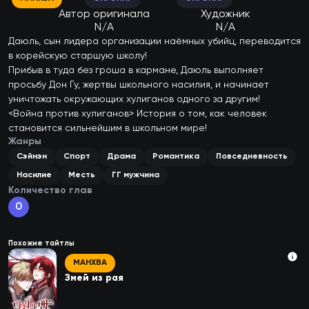
Автор оригинала
Художник
N/A
N/A
Даюль, сын лидера организации наёмных убийц, переводится 
в корейскую старшую школу!

Прибыв в туда без гроша в кармане, Даюль выполняет 
просьбу Дон Гу, жертвы школьного насилия, и начинает 
уничтожать окружающих хулиганов одного за другим!

<Война против хулиганов> История о том, как человек 
становится сильнейшим в школьном мире!
Жанры
Сэйнэн
Спорт
Драма
Романтика
Повседневность
Насилие
Месть
ГГ мужчина
Количество глав
0
Похожие тайтлы
МАНХВА
Змей из рая