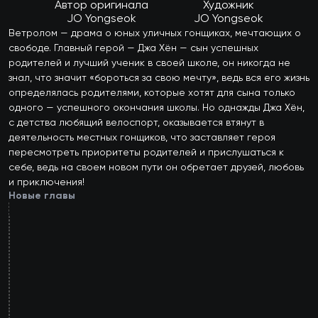
Автор оригинала
Художник
JO Yongseok
JO Yongseok
Ветролом — драма о юных уличных гонщиках, мечтающих о 
свободе. Главный герой — Джа Хён — сын успешных 
родителей и лучший ученик в своей школе, он никогда не 
знал, что значит «бороться за свою мечту», ведь вся его жизнь 
определялась родителями, которые хотят для сына только 
одного — успешного окончания школы. Но однажды Джа Хён, 
с детства любящий велоспорт, оказывается втянут в 
деятельность местных гонщиков, что заставляет героя 
пересмотреть приоритеты родителей и прислушаться к 
себе, ведь на своем новом пути он обретает друзей, любовь 
и приключения!
Новые главы
554
глава
553
глава
551
глава
549
глава
548
глава
547.4
глава
547.3
глава
547
глава