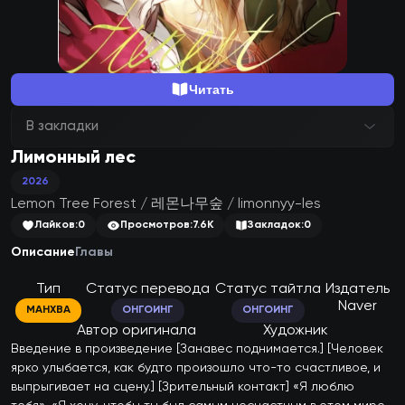
Читать
В закладки
Лимонный лес
2026
Lemon Tree Forest / 레몬나무숲 / limonnyy-les
Лайков:
0
Просмотров:
7.6K
Закладок:
0
Описание
Главы
Тип
Статус перевода
Статус тайтла
Издатель
Naver
МАНХВА
ОНГОИНГ
ОНГОИНГ
Автор оригинала
Художник
Введение в произведение [Занавес поднимается.] [Человек 
ярко улыбается, как будто произошло что-то счастливое, и 
выпрыгивает на сцену.] [Зрительный контакт] «Я люблю 