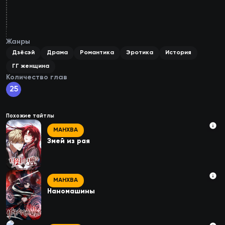
3
глава
2
глава
1
глава
Жанры
Дзёсэй
Драма
Романтика
Эротика
История
ГГ женщина
Количество глав
25
Похожие тайтлы
МАНХВА
Змей из рая
МАНХВА
Наномашины