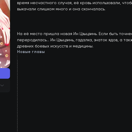
время несчастного случая, её кровь использовали, чтобы
выкачали слишком много и она скончалась. 

На её место пришла новая Ин Цзыцзинь. Если быть точнее,
переродилась... Ин Цзыцзинь, гадалка, знаток ядов, а так
древних боевых искусств и медицины.
Новые главы
161
глава
160
глава
159
глава
158
глава
157
глава
156
глава
155
глава
154
глава
153
глава
152
глава
151
глава
150
глава
149
глава