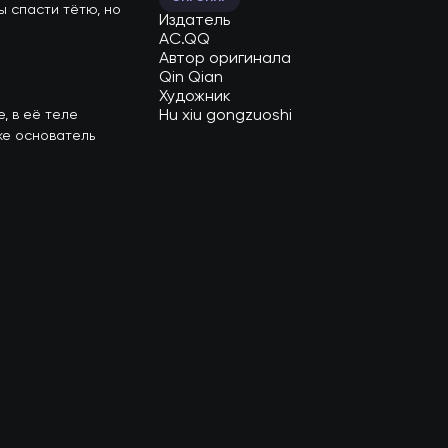
 спасти тётю, но 
Издатель
AC.QQ
Автор оригинала
Qin Qian
Художник
 в её теле 
Hu xiu gongzuoshi
же основатель 