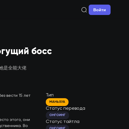
Войти
огущий босс
/ 真千金她是全能大佬
Тип
з вести 15 лет 
МАНЬХУА
Статус перевода
ОНГОИНГ
сто этого, они 
Статус тайтла
ственника. Во 
ОНГОИНГ