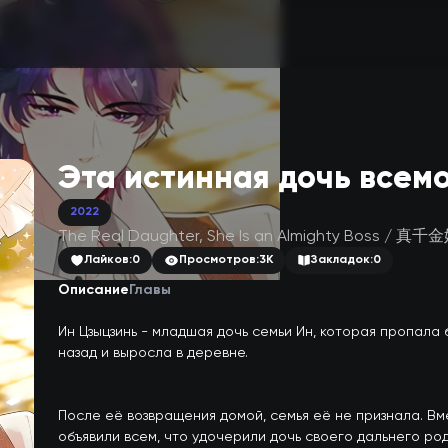
Эта истинная дочь всем
2022
The Real Daughter, She Is an Almighty Boss 
Лайков:
0
Просмотров:
3K
Закладок:
0
Описание
Главы
Ин Цзыцзинь - младшая дочь семьи Ин, которая пропала бе
назад и выросла в деревне.

После её возвращения домой, семья её не признала. Вме
объявили всем, что удочерили дочь своего дальнего род